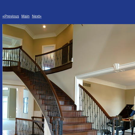
«Previous
Main
Next»