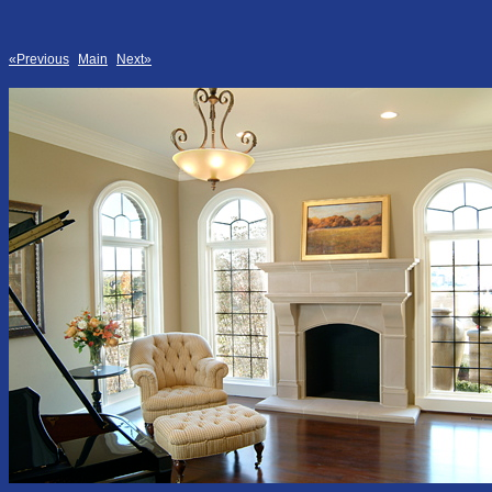
«Previous
Main
Next»